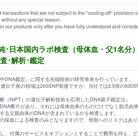
 transactions that are not subject to the "cooling-off" provision
 without any special reason.
or our products only after you have fully understood and consid
定 純･日本国内ラボ検査（母体血・父1名分
査･解析･鑑定
中DNA鑑定』に関する先端技術の研究発表を行っています。
伝子座の領域は200SNP前後ですが、当社では2.5倍の500
（NIPT）の遺伝子解析技術を応用したDNA親子鑑定法』
DNA断片があり、それには母体由来のものだけでなく胎児由来
する父親由来のDNAが含まれているかを検査します。
の採血による検査のみとなりますので、母胎へのリスクはあり
し、付属のサービスをオプションとすることで費用を抑え、ど