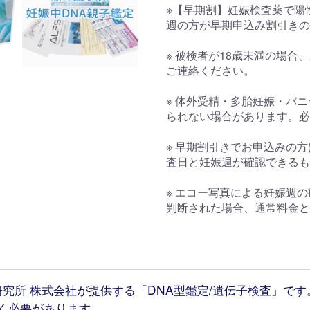
※【早期割】妊娠検査薬で陽
週の方が早期申込み割引きの
※ 被検者が18歳未満の場
ご連絡ください。
※ 体外受精・多胎妊娠・バ
られない場合があります。必
※ 早期割引きでお申込みの
査日と妊娠週が確認できるも
※ エコー写真による妊娠週
判断された場合、通常料金と
究所 株式会社が提供する「DNA型鑑定/遺伝子検査」で
く必要があります。