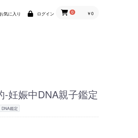
￥0
0
お気に入り
ログイン
-妊娠中DNA親子鑑定
DNA鑑定