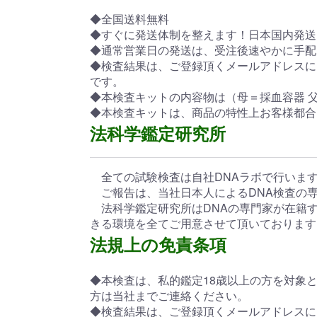
◆全国送料無料
◆すぐに発送体制を整えます！日本国内発送
◆通常営業日の発送は、受注後速やかに手配
◆検査結果は、ご登録頂くメールアドレスに
です。
◆本検査キットの内容物は（母＝採血容器 
◆本検査キットは、商品の特性上お客様都合
法科学鑑定研究所
全ての試験検査は自社DNAラボで行いま
ご報告は、当社日本人によるDNA検査の
法科学鑑定研究所はDNAの専門家が在籍す
きる環境を全てご用意させて頂いております
法規上の免責条項
◆本検査は、私的鑑定18歳以上の方を対象
方は当社までご連絡ください。
◆検査結果は、ご登録頂くメールアドレスに