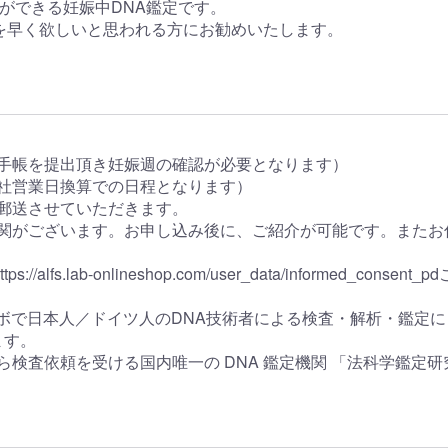
ができる妊娠中DNA鑑定です。
を早く欲しいと思われる方にお勧めいたします。
子手帳を提出頂き妊娠週の確認が必要となります）
当社営業日換算での日程となります）
ご郵送させていただきます。
機関がございます。お申し込み後に、ご紹介が可能です。また
s://alfs.lab-onlineshop.com/user_data/informe
A ラボで日本人／ドイツ人のDNA技術者による検査・解析・鑑定
ます。
ら検査依頼を受ける国内唯一の DNA 鑑定機関 「法科学鑑定