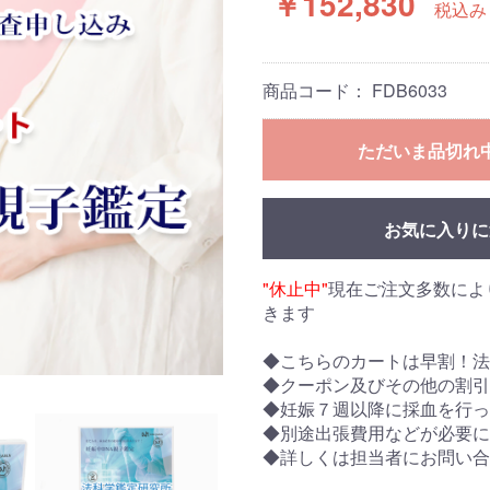
￥152,830
税込み
商品コード：
FDB6033
ただいま品切れ
お気に入りに
"休止中"
現在ご注文多数によ
きます
◆こちらのカートは早割！法
◆クーポン及びその他の割引
◆妊娠７週以降に採血を行っ
◆別途出張費用などが必要
◆詳しくは担当者にお問い合