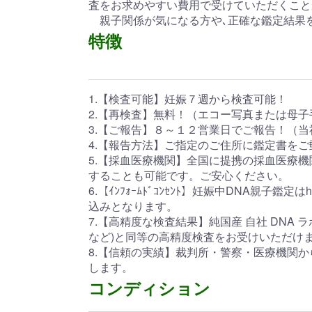
査をお求めやすい費用で受けていただくこと
親子関係が気になる方や､正確な鑑定結果
特徴
1.【検査可能】妊娠７週から検査可能！
2.【再検査】無料！（エコー写真または母
3.【ご報告】８～１２営業日でご報告！（
4.【報告方法】ご指定のご住所に鑑定書を
5.【採血医療機関】全国に提携の採血医療
することも可能です。ご安心ください。
6.【ｲﾝﾌｫｰﾑﾄﾞｺﾝｾﾝﾄ】妊娠中DNA親子鑑定はhttp
込みとなります。
7.【高精度な検査結果】純国産 自社 DN
など)と同等の高精度検査をお受けいただけ
8.【信頼の実績】裁判所・警察・医療機関か
します。
コンディション