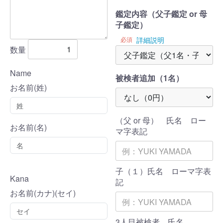
鑑定内容（父子鑑定 or 母
子鑑定）
必須
詳細説明
数量
Name
被検者追加（1名）
お名前(姓)
（父 or 母） 氏名 ロー
お名前(名)
マ字表記
子（１）氏名 ローマ字表
Kana
記
お名前(カナ)(セイ)
3人目被検者 氏名