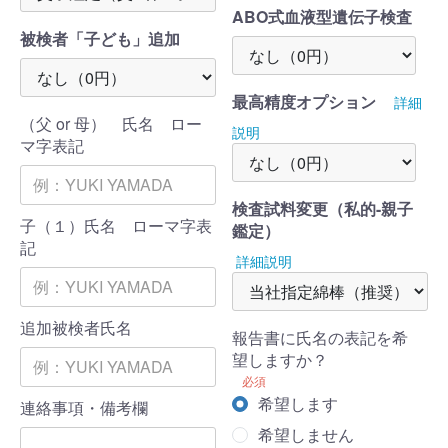
ABO式血液型遺伝子検査
被検者「子ども」追加
最高精度オプション
詳細
（父 or 母） 氏名 ロー
説明
マ字表記
検査試料変更（私的-親子
子（１）氏名 ローマ字表
鑑定）
記
詳細説明
追加被検者氏名
報告書に氏名の表記を希
望しますか？
必須
希望します
連絡事項・備考欄
希望しません