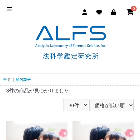
0
全て
|
私的親子
3件
の商品が見つかりました