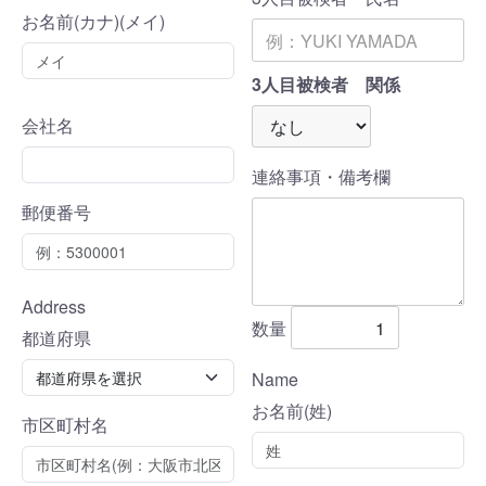
お名前(カナ)(メイ)
3人目被検者 関係
会社名
連絡事項・備考欄
郵便番号
Address
数量
都道府県
Name
お名前(姓)
市区町村名