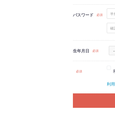
パスワード
必須
生年月日
必須
必須
利