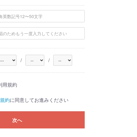
/
/
利用規約
用規約
に同意してお進みください
次へ