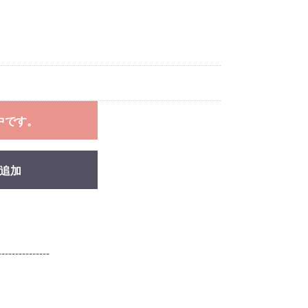
中です。
追加
---------------