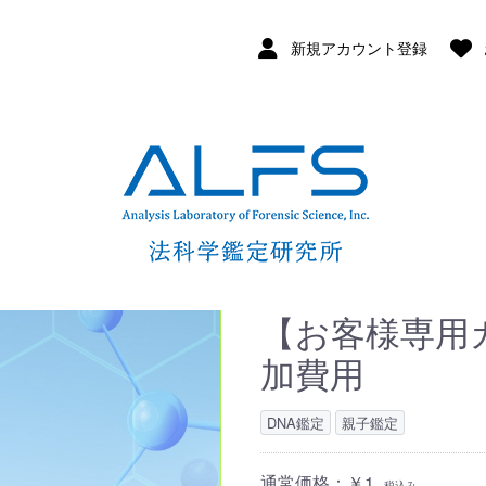
新規アカウント登録
【お客様専用
加費用
DNA鑑定
親子鑑定
通常価格：￥1
税込み