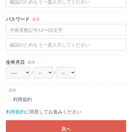
パスワード
必須
生年月日
必須
/
/
必須
利用規約
利用規約
に同意してお進みください
次へ