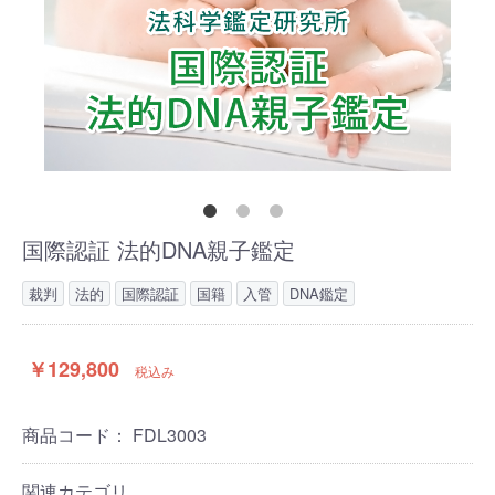
国際認証 法的DNA親子鑑定
裁判
法的
国際認証
国籍
入管
DNA鑑定
￥129,800
税込み
商品コード：
FDL3003
関連カテゴリ