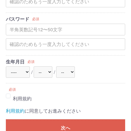
パスワード
必須
生年月日
必須
/
/
必須
利用規約
利用規約
に同意してお進みください
次へ