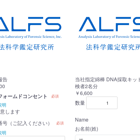
報告
当社指定綿棒 DNA採取キット
00
検者2名分
￥6,600
フォームドコンセント
必須
数量
説明
意します
Name
番号（ご記入ください）
必須
お名前(姓)
説明