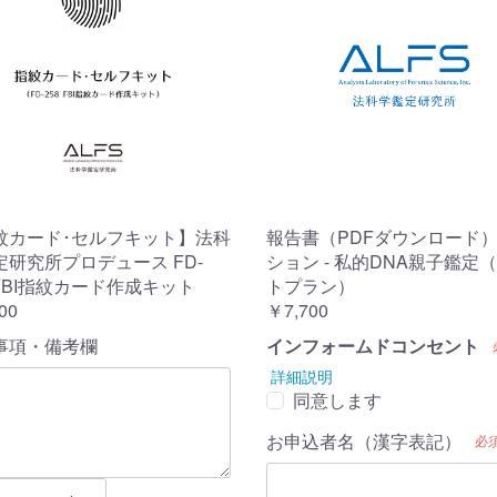
紋カード･セルフキット】法科
報告書（PDFダウンロード
定研究所プロデュース FD-
ション - 私的DNA親子鑑定
 FBI指紋カード作成キット
トプラン）
00
￥7,700
事項・備考欄
インフォームドコンセント
詳細説明
同意します
お申込者名（漢字表記）
必