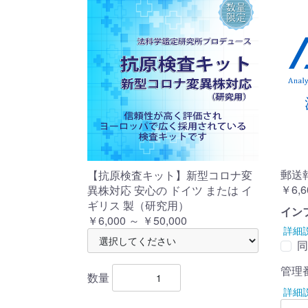
郵送
【抗原検査キット】新型コロナ変
￥6,6
異株対応 安心の ドイツ または イ
ギリス 製（研究用）
イン
￥6,000 ～ ￥50,000
詳細
同
管理
数量
詳細