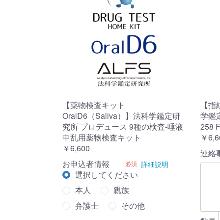
【薬物検査キット
【指
OralD6（Saliva）】法科学鑑定研
学鑑
究所 プロデュース 9種の検査-唾液
258
中乱用薬物検査キット
￥6,6
￥6,600
連絡
お申込者情報
必須
詳細説明
選択してください
本人
親族
弁護士
その他