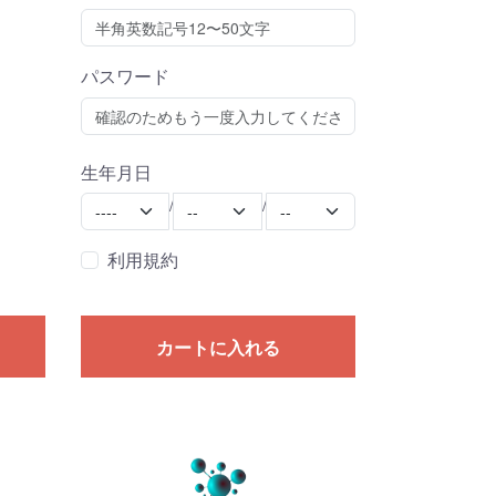
パスワード
生年月日
Year
Month
Day
/
/
利用規約
カートに入れる