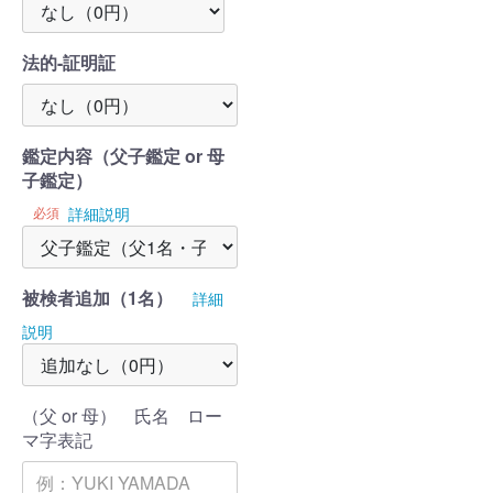
法的-証明証
鑑定内容（父子鑑定 or 母
子鑑定）
必須
詳細説明
被検者追加（1名）
詳細
説明
（父 or 母） 氏名 ロー
マ字表記