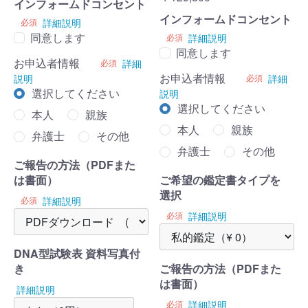
インフォームドコンセント
インフォームドコンセント
必須
詳細説明
同意します
必須
詳細説明
同意します
お申込者情報
必須
詳細
お申込者情報
説明
必須
詳細
選択してください
説明
選択してください
本人
親族
本人
親族
弁護士
その他
弁護士
その他
ご報告の方法（PDFまた
は書面）
ご希望の鑑定書タイプを
選択
必須
詳細説明
必須
詳細説明
DNA型試験表 資料写真付
き
ご報告の方法（PDFまた
は書面）
詳細説明
必須
詳細説明