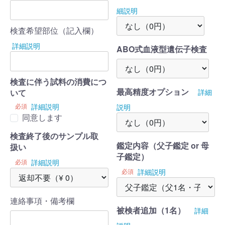
細説明
検査希望部位（記入欄）
詳細説明
ABO式血液型遺伝子検査
検査に伴う試料の消費につ
最高精度オプション
詳細
いて
必須
詳細説明
説明
同意します
検査終了後のサンプル取
鑑定内容（父子鑑定 or 母
扱い
子鑑定）
必須
詳細説明
必須
詳細説明
連絡事項・備考欄
被検者追加（1名）
詳細