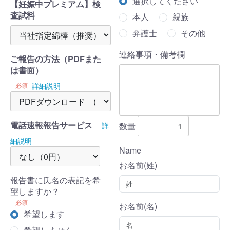
選択してください
【妊娠中プレミアム】検
査試料
本人
親族
弁護士
その他
連絡事項・備考欄
ご報告の方法（PDFまた
は書面）
必須
詳細説明
電話速報報告サービス
数量
詳
細説明
Name
お名前(姓)
報告書に氏名の表記を希
望しますか？
必須
お名前(名)
希望します