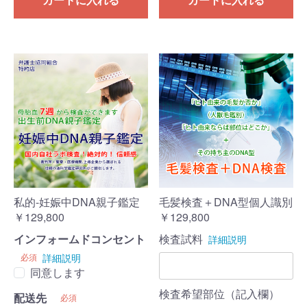
私的-妊娠中DNA親子鑑定
毛髪検査＋DNA型個人識別
￥129,800
￥129,800
インフォームドコンセント
検査試料
詳細説明
必須
詳細説明
同意します
検査希望部位（記入欄）
配送先
必須