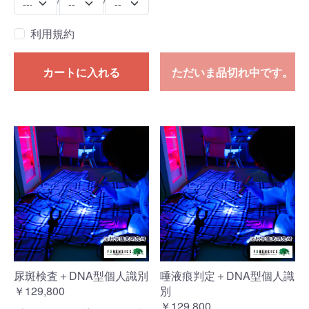
利用規約
カートに入れる
ただいま品切れ中です。
尿斑検査＋DNA型個人識別
唾液痕判定＋DNA型個人識
￥129,800
別
￥129,800