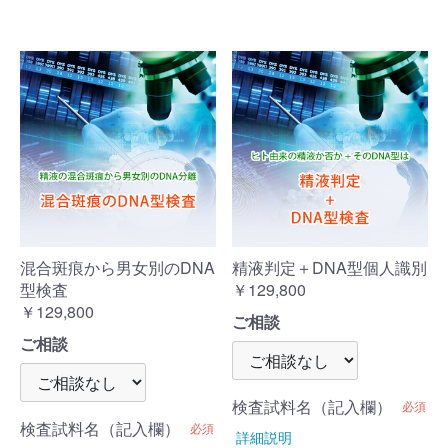
混合斑痕から男女別のDNA
精液判定＋DNA型個人識別
型検査
￥129,800
￥129,800
ご相談
ご相談
検査試料名（記入欄）
必須
検査試料名（記入欄）
必須
詳細説明